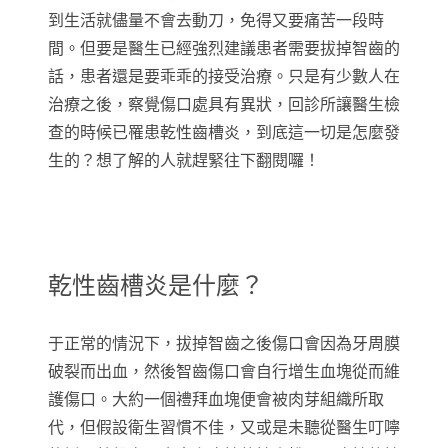
到生活就儘量不會去動刀，免得又要痛苦一段時
間。但要是醫生已經強烈建議患者需要拔掉智齒的
話，患者還是要乖乖的接受治療。只是有少數人在
治療之後，察覺傷口處具有異狀，回診所讓醫生檢
查的時候已罹患乾性齒槽炎，到底這一切是怎麼發
生的？想了解的人就趕緊往下翻閱囉！
乾性齒槽炎是什麼？
于正常的情況下，拔掉智齒之後傷口會因為牙周膜
破裂而出血，然後智齒傷口會自行增生血塊從而維
護傷口。大約一個禮拜血塊便會被肉芽組織所取
代，但假設衛生習慣不佳，又或是未聽從醫生叮嚀