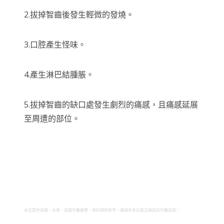
2.拔掉智齒後發生輕微的發燒。
3.口腔產生怪味。
4.產生淋巴結腫脹。
5.拔掉智齒的缺口處發生劇烈的痛感，且痛感延展
至周遭的部位。
本文提供高雄、台南、高雄牙醫彙整，資料僅供參考，建議多多比較且親自向牙醫諮詢。