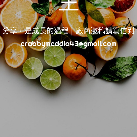
生
(保養)技巧/方法
(分享)醫學知識
(創業)青創/金融
分享，是成長的過程│ 廠商邀稿請寫信到
(彩妝)選色/畫法
寂寞High歌
crabbymcddla43@gmail.com
成長紀錄
美容紓壓新選擇
超級購物狂