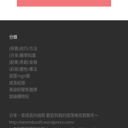
分類
(保養)技巧/方法
(分享)醫學知識
(創業)青創/金融
(彩妝)選色/畫法
寂寞High歌
成長紀錄
美容紓壓新選擇
超級購物狂
分享，是成長的過程 歡迎到我的部落格找我聊天～
http://neomibonl5.wordpress.com/