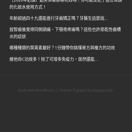
的化妝水使用方式！
年齡超過四十九還能進行牙齒矯正嗎？牙醫生這麼說…
拔智齒後覺得同側頭痛、下顎骨疼痛嗎？這些也許是乾性齒槽
炎的症狀
哪種種類的葉黃素最好？1分鐘帶你搞懂單方與複方的功效
維他命C功效多！除了可增多免疫力，居然還能…
Built with WordPress
|
Theme:
Eighties
by
Kopepasah
.