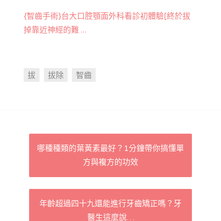
{智齒手術}台大口腔顎面外科看診初體驗[終於拔
掉靠近神經的難 …
拔
拔除
智齒
Post
哪種種類的葉黃素最好？1分鐘帶你搞懂單
方與複方的功效
navigation
年齡超過四十九還能進行牙齒矯正嗎？牙
醫生這麼說…