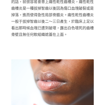
的話，就很容易會患上痛性乾性齒槽炎，痛性乾性
齒槽炎是一種拔掉智齒以後因為傷口血塊破裂或是
掉落，進而使得急性局部骨髓炎。痛性乾性齒槽炎
一般于拔掉智齒以後二～三日產生，於臨床上足以
看出那時候血塊已遭到破壞，露出白色壞死的齒槽
骨壁且無任何軟組織遮蓋在上面。