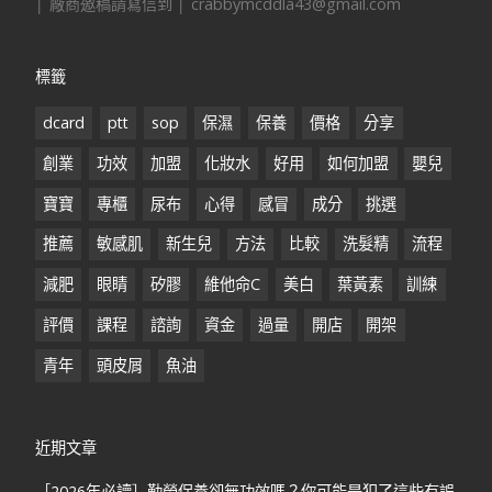
│ 廠商邀稿請寫信到 │ crabbymcddla43@gmail.com
標籤
dcard
ptt
sop
保濕
保養
價格
分享
創業
功效
加盟
化妝水
好用
如何加盟
嬰兒
寶寶
專櫃
尿布
心得
感冒
成分
挑選
推薦
敏感肌
新生兒
方法
比較
洗髮精
流程
減肥
眼睛
矽膠
維他命C
美白
葉黃素
訓練
評價
課程
諮詢
資金
過量
開店
開架
青年
頭皮屑
魚油
近期文章
［2026年必讀］勤勞保養卻無功效嗎？你可能是犯了這些有誤