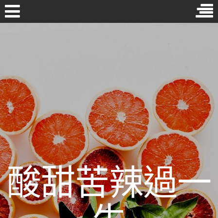
Skip
to
近期文章
content
［2026年必讀］勤勞保養卻無功效嗎？你可能是犯了這些有誤
首頁
的化妝水使用方式！
年齡超過四十九還能進行牙齒矯正嗎？牙醫生這麼說…
拔智齒後覺得同側頭痛、下顎骨疼痛嗎？這些也許是乾性齒槽
炎的症狀
哪種種類的葉黃素最好？1分鐘帶你搞懂單方與複方的功效
維他命C功效多！除了可增多免疫力，居然還能…
酸甜苦辣過一
分類