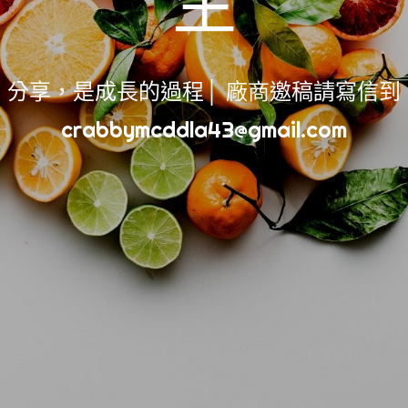
生
(保養)技巧/方法
(分享)醫學知識
(創業)青創/金融
分享，是成長的過程│ 廠商邀稿請寫信到
(彩妝)選色/畫法
寂寞High歌
crabbymcddla43@gmail.com
成長紀錄
美容紓壓新選擇
超級購物狂