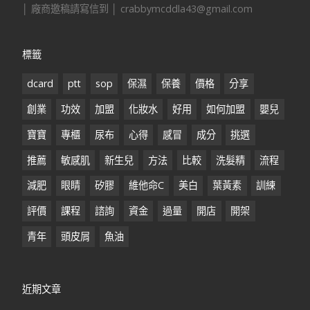
│ 廠商邀稿請寫信到 │ crabbymcddla43@gmail.com
標籤
dcard
ptt
sop
保濕
保養
價格
分享
創業
功效
加盟
化妝水
好用
如何加盟
嬰兒
寶寶
專櫃
尿布
心得
感冒
成分
挑選
推薦
敏感肌
新生兒
方法
比較
洗髮精
流程
減肥
眼睛
矽膠
維他命C
美白
葉黃素
訓練
評價
課程
諮詢
資金
過量
開店
開架
青年
頭皮屑
魚油
近期文章