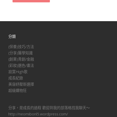
navigation
分類
(保養)技巧/方法
(分享)醫學知識
(創業)青創/金融
(彩妝)選色/畫法
寂寞High歌
成長紀錄
美容紓壓新選擇
超級購物狂
分享，是成長的過程 歡迎到我的部落格找我聊天～
http://neomibonl5.wordpress.com/