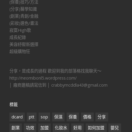
(保養)技巧/方法
(分享)醫學知識
(創業)青創/金融
(彩妝)選色/畫法
寂寞High歌
成長紀錄
美容紓壓新選擇
超級購物狂
分享，是成長的過程 歡迎到我的部落格找我聊天～
http://neomibonl5.wordpress.com/
│ 廠商邀稿請寫信到 │ crabbymcddla43@gmail.com
標籤
dcard
ptt
sop
保濕
保養
價格
分享
創業
功效
加盟
化妝水
好用
如何加盟
嬰兒