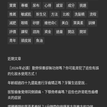
寶寶
專櫃
尿布
心得
感冒
成分
挑選
推薦
敏感肌
新生兒
方法
比較
洗髮精
流程
減肥
眼睛
矽膠
維他命C
美白
葉黃素
訓練
評價
課程
諮詢
資金
過量
開店
開架
青年
頭皮屑
魚油
近期文章
［2026年必讀］勤勞保養卻無功效嗎？你可能是犯了這些有誤
的化妝水使用方式！
年齡超過四十九還能進行牙齒矯正嗎？牙醫生這麼說…
拔智齒後覺得同側頭痛、下顎骨疼痛嗎？這些也許是乾性齒槽
炎的症狀
哪種種類的葉黃素最好？1分鐘帶你搞懂單方與複方的功效