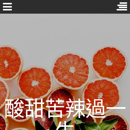
Skip
to
近期文章
content
［2026年必讀］勤勞保養卻無功效嗎？你可能是犯了這些有誤
首頁
的化妝水使用方式！
年齡超過四十九還能進行牙齒矯正嗎？牙醫生這麼說…
拔智齒後覺得同側頭痛、下顎骨疼痛嗎？這些也許是乾性齒槽
炎的症狀
哪種種類的葉黃素最好？1分鐘帶你搞懂單方與複方的功效
維他命C功效多！除了可增多免疫力，居然還能…
酸甜苦辣過一
分類